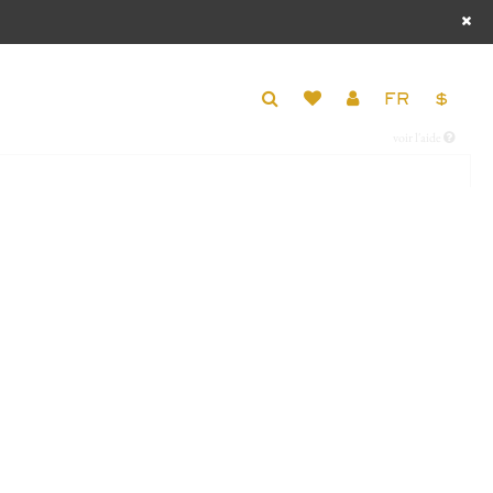
FR
$
voir l'aide