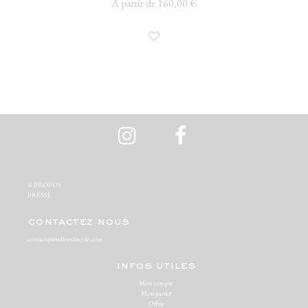
À partir de 160,00 €
A PROPOS‬
PRESSE‬
contactez nous
contact@studiomiracolo.com
infos utiles
Mon compte
Mon panier
Offrir