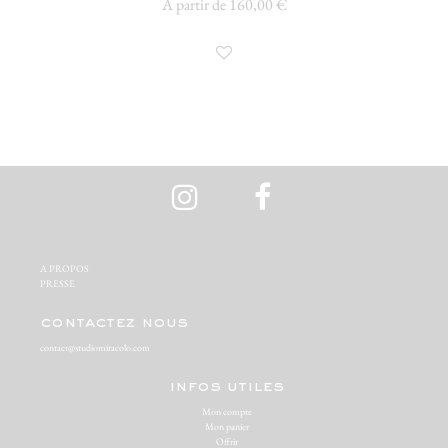
À partir de 160,00 €
A PROPOS‬
PRESSE‬
contactez nous
contact@studiomiracolo.com
infos utiles
Mon compte
Mon panier
Offrir