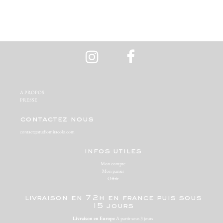
A PROPOS‬
PRESSE‬
contactez nous
contact@studiomiracolo.com
infos utiles
Mon compte
Mon panier
Offrir
livraison en 72h en france puis sous
15 jours
Livraison en Europe
A partir sous 3 jours