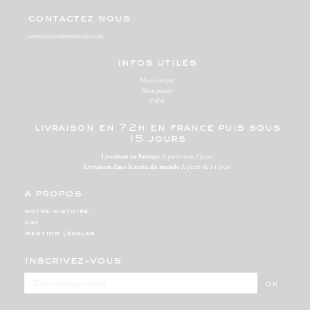
contactez nous
contact@studiomiracolo.com
infos utiles
Mon compte
Mon panier
Offrir
livraison en 72h en france puis sous
15 jours
Livraison en Europe
A partir sous 3 jours
Livraison dans le reste du monde
A partir de 14 jours
a propos
notre histoire
cgv
mention légales
inscrivez-vous