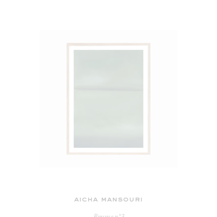
aicha mansouri
Brume n°3