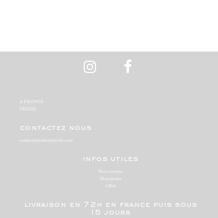
A PROPOS‬
PRESSE‬
contactez nous
contact@studiomiracolo.com
infos utiles
Mon compte
Mon panier
Offrir
livraison en 72h en france puis sous
15 jours