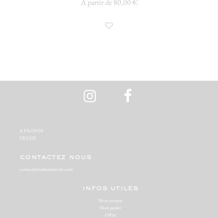
À partir de 80,00 €
A PROPOS‬
PRESSE‬
contactez nous
contact@studiomiracolo.com
infos utiles
Mon compte
Mon panier
Offrir