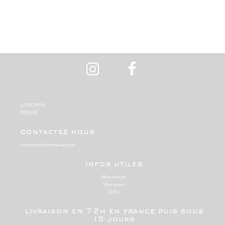
A PROPOS‬
PRESSE‬
contactez nous
contact@studiomiracolo.com
infos utiles
Mon compte
Mon panier
Offrir
livraison en 72h en france puis sous
15 jours