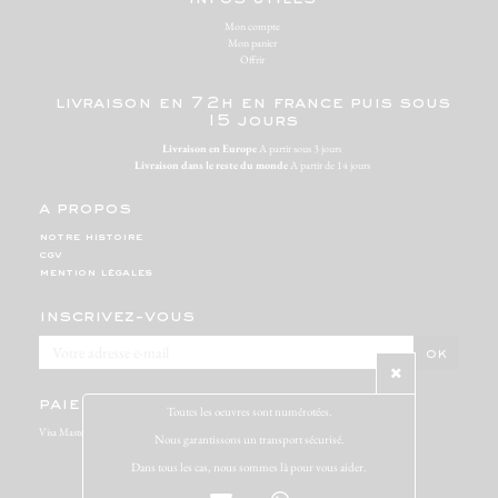
Mon compte
Mon panier
Offrir
livraison en 72h en france puis sous
15 jours
Livraison en Europe
A partir sous 3 jours
Livraison dans le reste du monde
A partir de 14 jours
a propos
notre histoire
cgv
mention légales
inscrivez-vous
paiement sécurisé
Toutes les oeuvres sont numérotées.
Visa Mastercard Paypal
Nous garantissons un transport sécurisé.
Dans tous les cas, nous sommes là pour vous aider.