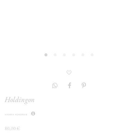
Holdingon
andrea mongenie
80,00 €