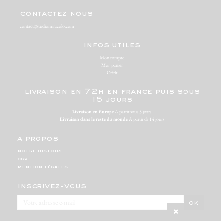
contactez nous
contact@studiomiracolo.com
infos utiles
Mon compte
Mon panier
Offrir
livraison en 72h en france puis sous
15 jours
Livraison en Europe
A partir sous 3 jours
Livraison dans le reste du monde
A partir de 14 jours
a propos
notre histoire
cgv
mention légales
inscrivez-vous