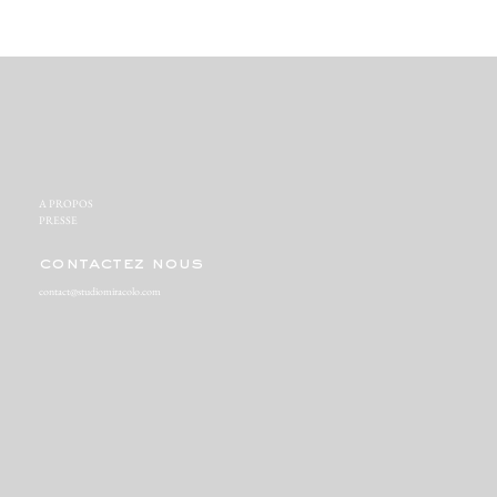
A PROPOS‬
PRESSE‬
contactez nous
contact@studiomiracolo.com