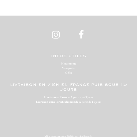
infos utiles
Mon compte
Mon panier
Offrir
livraison en 72h en france puis sous 15
jours
Livraison en Europe
A partir sous 3 jours
Livraison dans le reste du monde
A partir de 14 jours
Miracolo copyright 2020 - par
Atelier-Abz