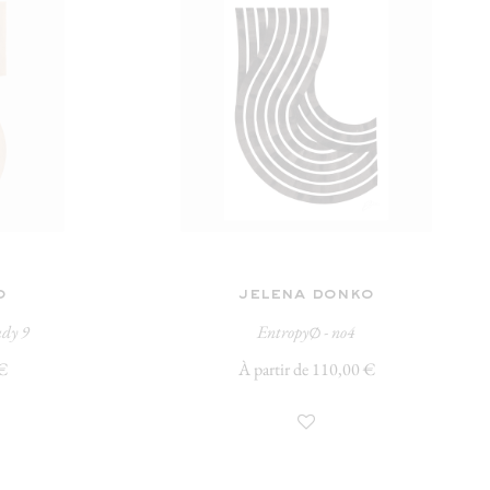
o
jelena donko
udy 9
Entropy∅ - no4
 €
À partir de 110,00 €