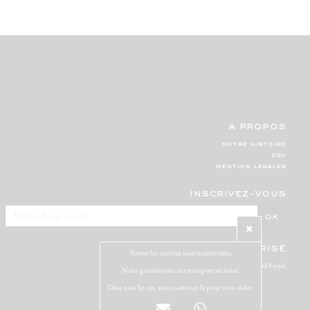
a propos
notre histoire
cgv
mention légales
inscrivez-vous
paiement sécurisé
Toutes les oeuvres sont numérotées.
Visa Mastercard Paypal
Nous garantissons un transport sécurisé.
Dans tous les cas, nous sommes là pour vous aider.