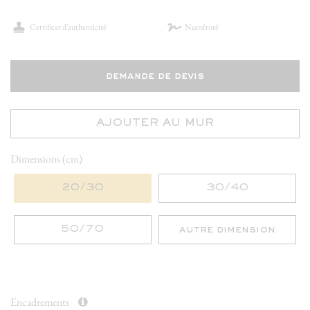
Certificat d’authenticité
Numéroté
demande de devis
AJOUTER AU MUR
Dimensions (cm)
20/30
30/40
50/70
autre dimension
Encadrements