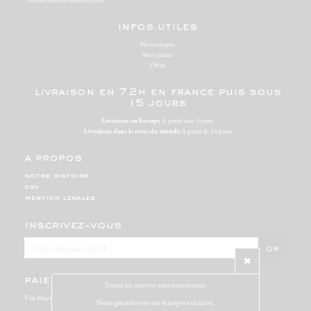
infos utiles
Mon compte
Mon panier
Offrir
livraison en 72h en france puis sous
15 jours
Livraison en Europe
A partir sous 3 jours
Livraison dans le reste du monde
A partir de 14 jours
a propos
notre histoire
cgv
mention légales
inscrivez-vous
paiement sécurisé
Toutes les oeuvres sont numérotées.
Visa Mastercard Paypal
Nous garantissons un transport sécurisé.