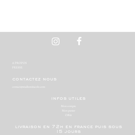
A PROPOS‬
PRESSE‬
contactez nous
contact@studiomiracolo.com
infos utiles
Mon compte
Mon panier
Offrir
livraison en 72h en france puis sous
15 jours