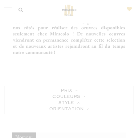
Nous avons déniché des artistes du monde entier, au
talent fou et aux identités fortes, qui ont travaillé à
nos côtés pour réaliser des oeuvres disponibles
seulement chez Miracolo ! De nouvelles oeuvres
viendront en permanence compléter cette sélection
et de nouveaux artistes rejoindront au fil du temps
notre communauté !
PRIX
COULEURS
STYLE
ORIENTATION
Nouveau